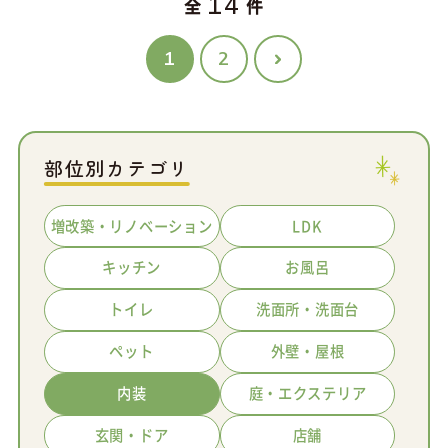
14
全
件
1
2
部位別カテゴリ
増改築・リノベーション
LDK
キッチン
お風呂
トイレ
洗面所・洗面台
ペット
外壁・屋根
内装
庭・エクステリア
玄関・ドア
店舗